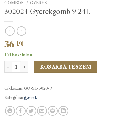
GOMBOK
/
GYEREK
302024 Gyerekgomb 9 24L
36
Ft
164 készleten
302024 Gyerekgomb 9 24L mennyiség
KOSÁRBA TESZEM
Cikkszám:
GO-SL-3020-9
Kategória:
gyerek