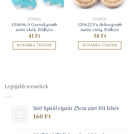
GYEREK
GYEREK
120606-3 Gyerekgomb
120622 Fa dekorgomb
autó vkék 50db/cs
natúr virág 50db/cs
41
Ft
38
Ft
KOSÁRBA TESZEM
KOSÁRBA TESZEM
Legújabb termékek
S60 Spirál cipzár 25cm zárt 101 fehér
160
Ft