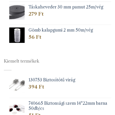
Táskaheveder 30 mm pamut 25m/vég
279
Ft
Gömb kalapgumi 2 mm 50m/vég
56
Ft
Kiemelt termékek
130753 Biztosítótű virág
394
Ft
740665 Biztonsági szem 14*22mm barna
50db/cs