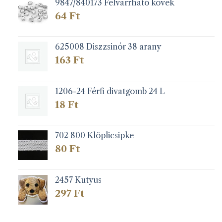
9847/840173 Felvarrható kövek
64
Ft
625008 Diszzsinór 38 arany
163
Ft
1206-24 Férfi divatgomb 24 L
18
Ft
702 800 Klöplicsipke
80
Ft
2457 Kutyus
297
Ft