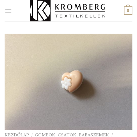
Skip
to
0
content
KEZDŐLAP
/
GOMBOK, CSATOK, BABASZEMEK
/