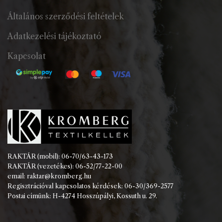
Általános szerződési feltételek
Adatkezelési tájékoztató
Kapcsolat
RAKTÁR (mobil): 06-70/63-43-173
RAKTÁR (vezetékes): 06-52/77-22-00
email: raktar@kromberg.hu
Regisztrációval kapcsolatos kérdések: 06-30/369-2577
Postai címünk: H-4274 Hosszúpályi, Kossuth u. 29.