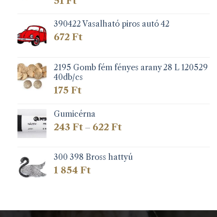
51
Ft
390422 Vasalható piros autó 42
672
Ft
2195 Gomb fém fényes arany 28 L 120529
40db/cs
175
Ft
Gumicérna
Ártartomány:
243
Ft
622
Ft
–
243 Ft
-
622 Ft
300 398 Bross hattyú
1 854
Ft