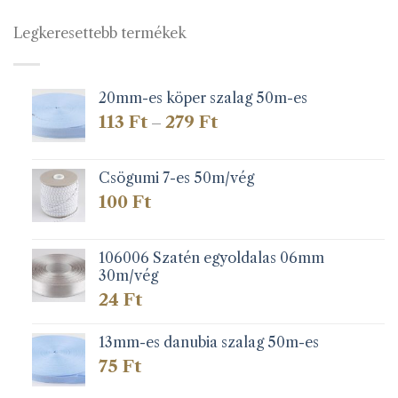
Legkeresettebb termékek
20mm-es köper szalag 50m-es
Ártartomány:
113
Ft
279
Ft
–
113 Ft
-
279 Ft
Csögumi 7-es 50m/vég
100
Ft
106006 Szatén egyoldalas 06mm
30m/vég
24
Ft
13mm-es danubia szalag 50m-es
75
Ft