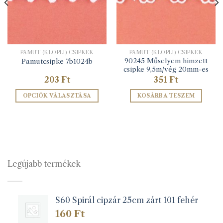
PAMUT (KLÖPLI) CSIPKÉK
PAMUT (KLÖPLI) CSIPKÉK
90245 Műselyem hímzett
Pamutcsipke 7b1024b
csipke 9,5m/vég 20mm-es
203
Ft
351
Ft
OPCIÓK VÁLASZTÁSA
KOSÁRBA TESZEM
Ennek
a
terméknek
több
variációja
van.
Legújabb termékek
A
változatok
a
S60 Spirál cipzár 25cm zárt 101 fehér
termékoldalon
választhatók
160
Ft
ki