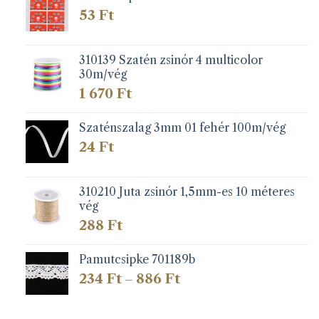
53
Ft
310139 Szatén zsinór 4 multicolor
30m/vég
1 670
Ft
Szaténszalag 3mm 01 fehér 100m/vég
24
Ft
310210 Juta zsinór 1,5mm-es 10 méteres
vég
288
Ft
Pamutcsipke 701189b
Ártartomány:
234
Ft
886
Ft
–
234 Ft
-