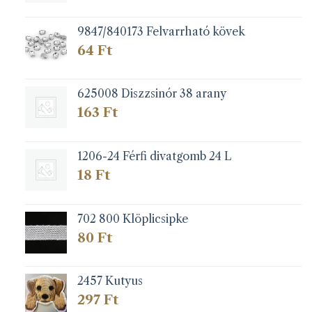
9847/840173 Felvarrható kövek
64
Ft
625008 Diszzsinór 38 arany
163
Ft
1206-24 Férfi divatgomb 24 L
18
Ft
702 800 Klöplicsipke
80
Ft
2457 Kutyus
297
Ft