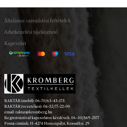
886 Ft
Általános szerződési feltételek
Adatkezelési tájékoztató
Kapcsolat
RAKTÁR (mobil): 06-70/63-43-173
RAKTÁR (vezetékes): 06-52/77-22-00
email: raktar@kromberg.hu
Regisztrációval kapcsolatos kérdések: 06-30/369-2577
Postai címünk: H-4274 Hosszúpályi, Kossuth u. 29.