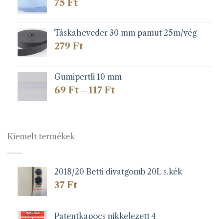
75
Ft
Táskaheveder 30 mm pamut 25m/vég
279
Ft
Gumipertli 10 mm
Ártartomány:
69
Ft
117
Ft
–
69 Ft
-
117 Ft
Kiemelt termékek
2018/20 Betti divatgomb 20L s.kék
37
Ft
Patentkapocs nikkelezett 4