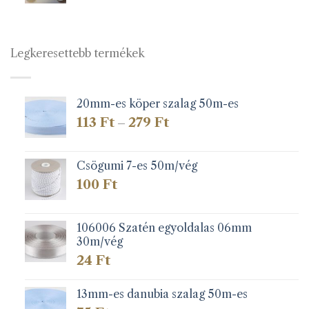
Legkeresettebb termékek
20mm-es köper szalag 50m-es
Ártartomány:
113
Ft
279
Ft
–
113 Ft
-
279 Ft
Csögumi 7-es 50m/vég
100
Ft
106006 Szatén egyoldalas 06mm
30m/vég
24
Ft
13mm-es danubia szalag 50m-es