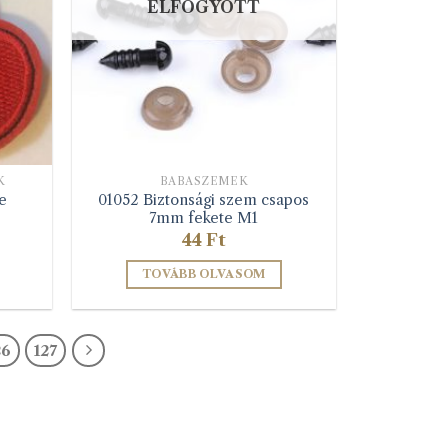
ELFOGYOTT
K
BABASZEMEK
01052 Biztonsági szem csapos
e
7mm fekete M1
44
Ft
TOVÁBB OLVASOM
26
127