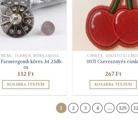
YNEMŰ, FARMER, MUNKARUHA
CIMKÉK, DÍSZÍTŐ ELEME
 Farmergomb köves 34 25db-
0071 Cseresznyés címk
os
132
Ft
267
Ft
KOSÁRBA TESZEM
KOSÁRBA TESZEM
1
2
3
4
…
125
1