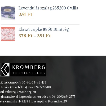
Levendulás szalag 235200 0 v.lila
251
Ft
Elaszt.csipke 8850 10m/vég
Ártartomány:
378
Ft
391
Ft
–
378 Ft
-
391 Ft
KTÁR (mobil): 06-70/63-43-173
KTÁR (vezetékes): 06-52/77-22-00
ail: raktar@kromberg.hu
gisztrációval kapcsolatos kérdések: 06-30/369-2577
stai címünk: H-4274 Hosszúpályi, Kossuth u. 29.