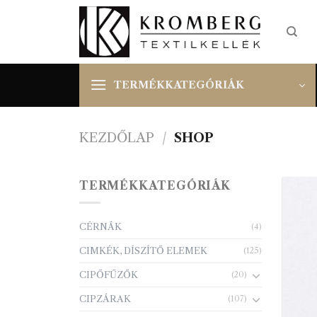
Skip
to
content
TERMÉKKATEGÓRIÁK
KEZDŐLAP
/
SHOP
TERMÉKKATEGÓRIÁK
CÉRNÁK
(4)
CIMKÉK, DÍSZÍTŐ ELEMEK
(125)
CIPŐFŰZŐK
(20)
CIPZÁRAK
(107)