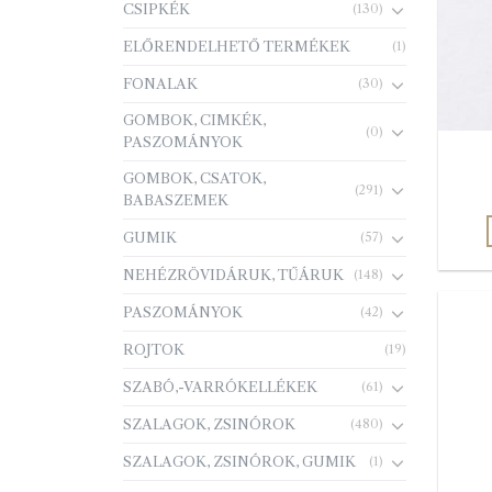
CSIPKÉK
(130)
ELŐRENDELHETŐ TERMÉKEK
(1)
FONALAK
(30)
GOMBOK, CIMKÉK,
(0)
PASZOMÁNYOK
GOMBOK, CSATOK,
(291)
BABASZEMEK
GUMIK
(57)
NEHÉZRÖVIDÁRUK, TŰÁRUK
(148)
PASZOMÁNYOK
(42)
ROJTOK
(19)
SZABÓ,-VARRÓKELLÉKEK
(61)
SZALAGOK, ZSINÓROK
(480)
SZALAGOK, ZSINÓROK, GUMIK
(1)