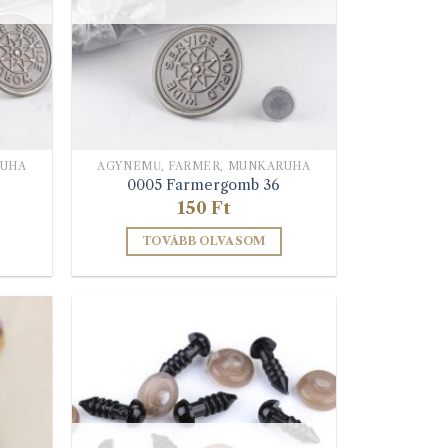
lon
k
RUHA
ÁGYNEMŰ, FARMER, MUNKARUHA
0005 Farmergomb 36
150
Ft
TOVÁBB OLVASOM