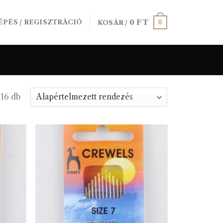
0
FT
0
ÉPÉS / REGISZTRÁCIÓ
KOSÁR /
516 db