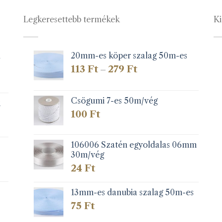
Legkeresettebb termékek
Ki
1
20mm-es köper szalag 50m-es
Ártartomány:
113
Ft
279
Ft
–
113 Ft
-
279 Ft
Csögumi 7-es 50m/vég
k
100
Ft
106006 Szatén egyoldalas 06mm
30m/vég
24
Ft
13mm-es danubia szalag 50m-es
75
Ft