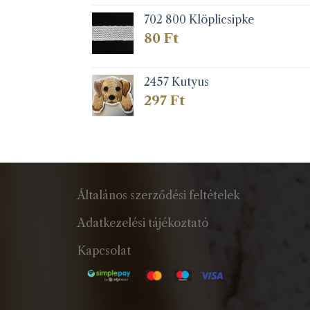
702 800 Klöplicsipke
80
Ft
2457 Kutyus
297
Ft
Általános szerződési feltételek
Adatkezelési tájékoztató
Kapcsolat