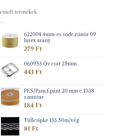
emelt termékek
622004 4mm-es sodr.zsinór 09
lurex arany
279
Ft
060953 Öv csat 25mm
441
Ft
PES/Pam.f.pánt 20 mm c.1038
s.mustar
184
Ft
Tüllcsipke 133 50m/vég
81
Ft