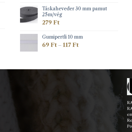
Táskaheveder 30 mm pamut
25m/vég
279
Ft
Gumipertli 10 mm
Ártartomány:
69
Ft
117
Ft
–
69 Ft
-
117 Ft
RA
RA
em
Re
Po