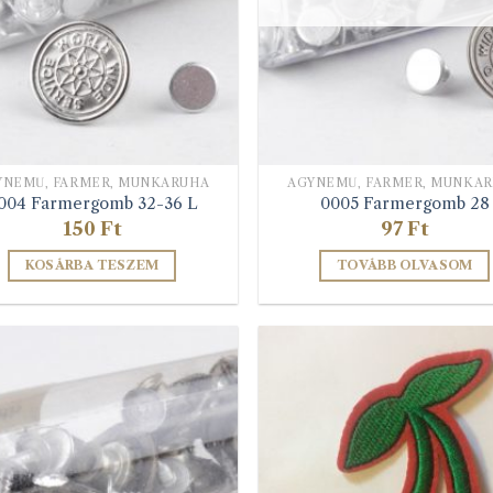
termékoldalon
termékolda
választhatók
választható
ki
ki
YNEMŰ, FARMER, MUNKARUHA
ÁGYNEMŰ, FARMER, MUNKA
004 Farmergomb 32-36 L
0005 Farmergomb 28
150
Ft
97
Ft
KOSÁRBA TESZEM
TOVÁBB OLVASOM