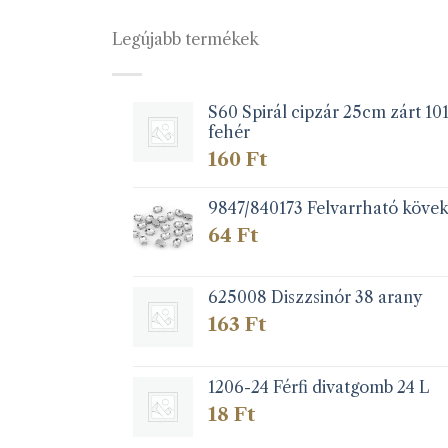
Legújabb termékek
S60 Spirál cipzár 25cm zárt 10
fehér
160
Ft
9847/840173 Felvarrható köve
64
Ft
625008 Diszzsinór 38 arany
163
Ft
1206-24 Férfi divatgomb 24 L
18
Ft