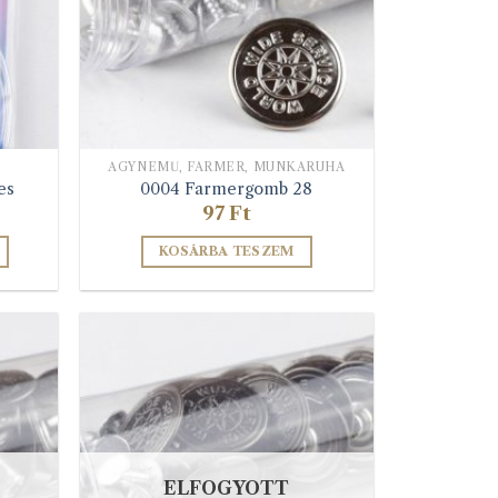
k
választhatók
ki
ÁGYNEMŰ, FARMER, MUNKARUHA
es
0004 Farmergomb 28
rtartomány:
97
Ft
67 Ft
KOSÁRBA TESZEM
72 Ft
ELFOGYOTT